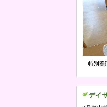
特別養
デイ