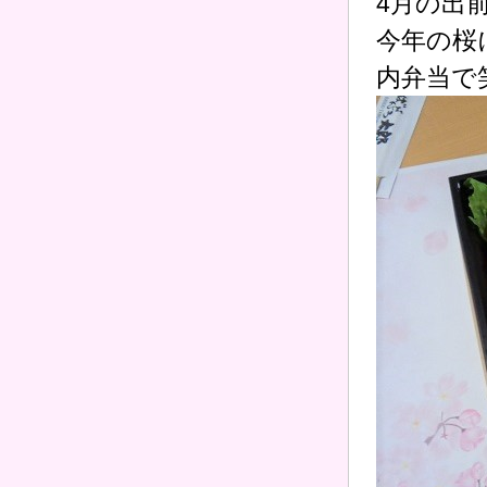
4月の出
今年の桜
内弁当で