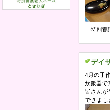
特別養
デイ
4月の手
炊飯器でﾁ
皆さんが手
できまし